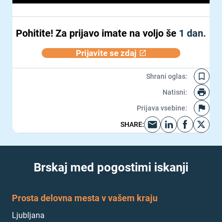
Pohitite!
Za prijavo imate na voljo še
1 dan.
Prijavite se zdaj
Shrani oglas
:
Natisni
:
Prijava vsebine
:
SHARE
:
Brskaj med pogostimi iskanji
Prosta delovna mesta v vašem kraju
Ljubljana