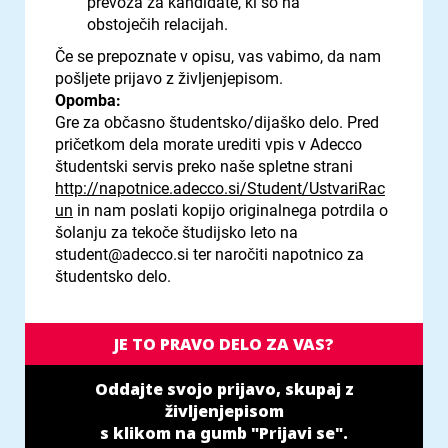
prevoza za kandidate, ki so na
obstoječih relacijah.
Če se prepoznate v opisu, vas vabimo, da nam
pošljete prijavo z življenjepisom.
Opomba:
Gre za občasno študentsko/dijaško delo. Pred
pričetkom dela morate urediti vpis v Adecco
študentski servis preko naše spletne strani
http://napotnice.adecco.si/Student/UstvariRac
un
in nam poslati kopijo originalnega potrdila o
šolanju za tekoče študijsko leto na
student@adecco.si ter naročiti napotnico za
študentsko delo.
JE TO PRAVO DELO ZA VAS?
Oddajte svojo prijavo, skupaj z
življenjepisom
s klikom na gumb "Prijavi se".