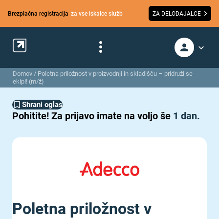
Brezplačna registracija
za vse iskalce služb
ZA DELODAJALCE
Domov
/
Poletna priložnost v proizvodnji in skladišču – pridruži se
ekipi! (m/ž)
Shrani oglas
Pohitite!
Za prijavo imate na voljo še
1 dan.
Poletna priložnost v