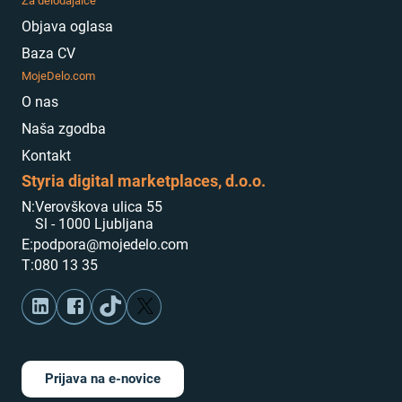
Za delodajalce
Objava oglasa
Baza CV
MojeDelo.com
O nas
Naša zgodba
Kontakt
Styria digital marketplaces, d.o.o.
N:
Verovškova ulica 55
Sl - 1000 Ljubljana
E:
podpora@mojedelo.com
T:
080 13 35
Prijava na e-novice