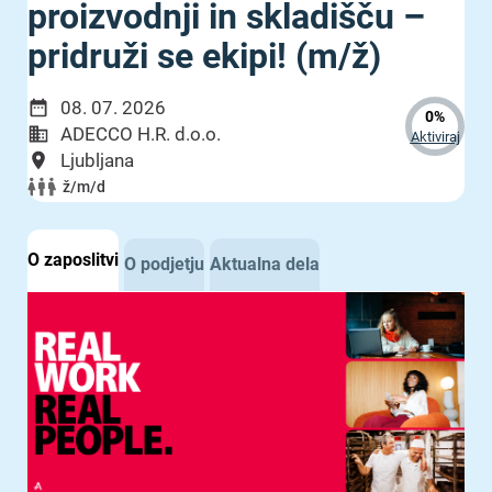
proizvodnji in skladišču –
pridruži se ekipi! (m/ž)
08. 07. 2026
0%
ADECCO H.R. d.o.o.
Aktiviraj
Ljubljana
ž/m/d
O zaposlitvi
O podjetju
Aktualna dela