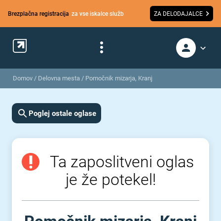
Brezplačna registracija
za vse iskalce služb
ZA DELODAJALCE
Domov
/
Delovna mesta
/
Pomočnik mizarja, Kranj
Poglej ostale oglase
Ta zaposlitveni oglas
je že potekel!