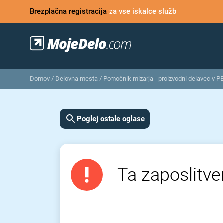
Brezplačna registracija
za vse iskalce služb
Domov
/
Delovna mesta
/
Pomočnik mizarja - proizvodni delavec v 
Poglej ostale oglase
Ta zaposlitven