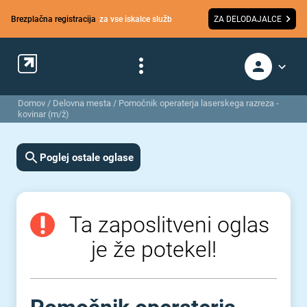
Brezplačna registracija
za vse iskalce služb
ZA DELODAJALCE
Domov
/
Delovna mesta
/
Pomočnik operaterja laserskega razreza -
kovinar (m/ž)
Poglej ostale oglase
Ta zaposlitveni oglas
je že potekel!