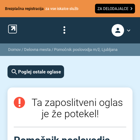
Brezplačna registracija
za vse iskalce služb
ZA DELODAJALCE
Domov
/
Delovna mesta
/
Pomočnik poslovodja m/ž, Ljubljana
Poglej ostale oglase
Ta zaposlitveni oglas
je že potekel!