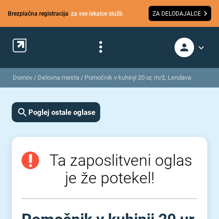
Brezplačna registracija
za vse iskalce služb
ZA DELODAJALCE
Domov
/
Delovna mesta
/
Pomočnik v kuhinji 20 ur, m/ž, Lendava
Poglej ostale oglase
Ta zaposlitveni oglas
je že potekel!