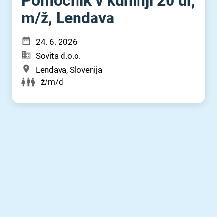
Pomočnik v kuhinji 20 ur,
m⁠/⁠ž, Lendava
24. 6. 2026
Sovita d.o.o.
Lendava, Slovenija
ž/m/d