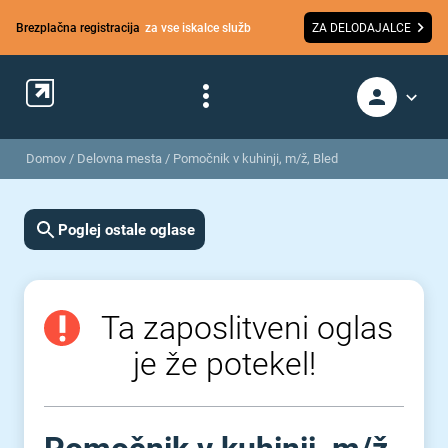
Brezplačna registracija
za vse iskalce služb
ZA DELODAJALCE
Domov
/
Delovna mesta
/
Pomočnik v kuhinji, m/ž, Bled
Poglej ostale oglase
Ta zaposlitveni oglas
je že potekel!