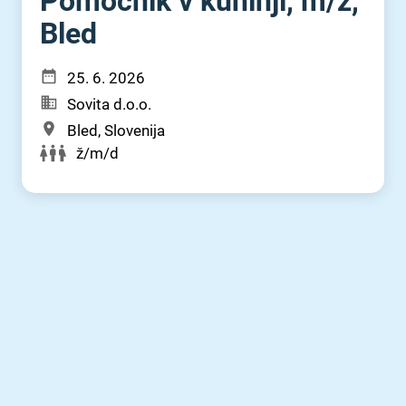
Pomočnik v kuhinji, m⁠/⁠ž,
Bled
25. 6. 2026
Sovita d.o.o.
Bled, Slovenija
ž/m/d