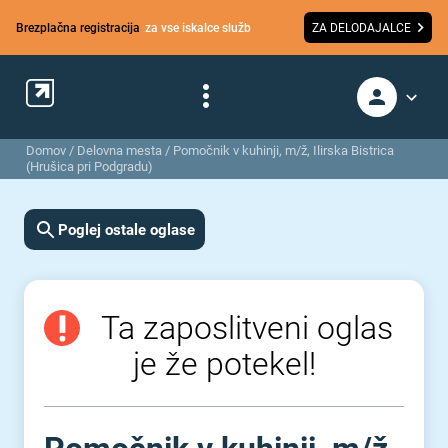
Brezplačna registracija
za vse iskalce služb
ZA DELODAJALCE
Domov
/
Delovna mesta
/
Pomočnik v kuhinji, m/ž, Ilirska Bistrica
(Hrušica pri Podgradu)
Poglej ostale oglase
Ta zaposlitveni oglas
je že potekel!