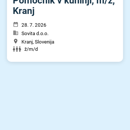
Pomočnik v kuhinji, m⁠/⁠ž,
Kranj
28. 7. 2026
Sovita d.o.o.
Kranj, Slovenija
ž/m/d