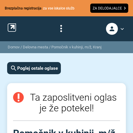
Brezplačna registracija
za vse iskalce služb
ZA DELODAJALCE
Domov
/
Delovna mesta
/
Pomočnik v kuhinji, m/ž, Kranj
Poglej ostale oglase
Ta zaposlitveni oglas
je že potekel!