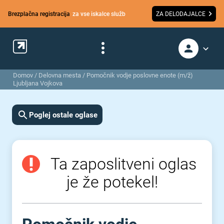
Brezplačna registracija
za vse iskalce služb
ZA DELODAJALCE
Domov
/
Delovna mesta
/
Pomočnik vodje poslovne enote (m/ž)
Ljubljana Vojkova
Poglej ostale oglase
Ta zaposlitveni oglas
je že potekel!