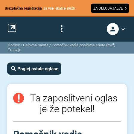
Brezplačna registracija
za vse iskalce služb
ZA DELODAJALCE
Domov
/
Delovna mesta
/
Pomočnik vodje poslovne enote (m/ž)
Trbovlje
Poglej ostale oglase
Ta zaposlitveni oglas
je že potekel!