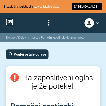
Brezplačna registracija
za vse iskalce služb
ZA DELODAJALCE
Domov
/
Delovna mesta
/
Pomožni gostinski delavec (m/ž)
Poglej ostale oglase
Ta zaposlitveni oglas
je že potekel!