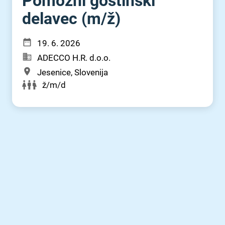
Pomožni gostinski
delavec (m⁠/⁠ž)
19. 6. 2026
ADECCO H.R. d.o.o.
Jesenice, Slovenija
ž/m/d