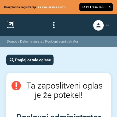
Brezplačna registracija
za vse iskalce služb
ZA DELODAJALCE
Domov
/
Delovna mesta
/
Poslovni administrator
Poglej ostale oglase
Ta zaposlitveni oglas
je že potekel!