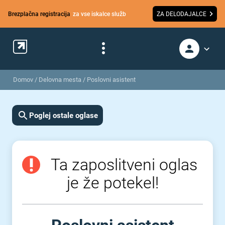
Brezplačna registracija
za vse iskalce služb
ZA DELODAJALCE
Domov
/
Delovna mesta
/
Poslovni asistent
Poglej ostale oglase
Ta zaposlitveni oglas
je že potekel!