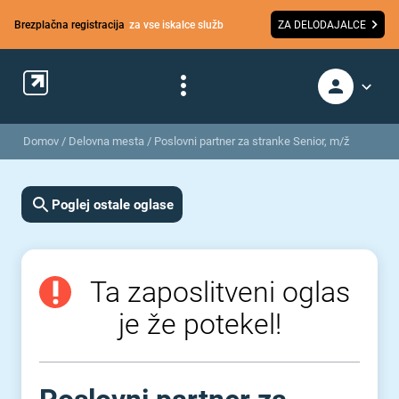
Brezplačna registracija
za vse iskalce služb
ZA DELODAJALCE
Domov
/
Delovna mesta
/
Poslovni partner za stranke Senior, m/ž
Poglej ostale oglase
Ta zaposlitveni oglas
je že potekel!