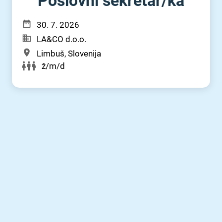
Poslovni sekretar⁠/⁠ka
30. 7. 2026
LA&CO d.o.o.
Limbuš, Slovenija
ž/m/d