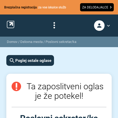
Brezplačna registracija
za vse iskalce služb
ZA DELODAJALCE
Domov
/
Delovna mesta
/
Poslovni sekretar/ka
Poglej ostale oglase
Ta zaposlitveni oglas
je že potekel!