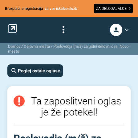
Brezplačna registracija
za vse iskalce služb
ZA DELODAJALCE
Domov
/
Delovna mesta
/
Poslovodja (m/ž) za polni delovni čas, Novo
mesto
Poglej ostale oglase
Ta zaposlitveni oglas
je že potekel!