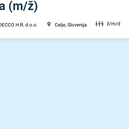
 (m⁠/⁠ž)
ž/m/d
DECCO H.R. d.o.o.
Celje, Slovenija