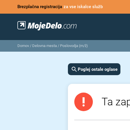
Brezplačna registracija
za vse iskalce služb
Domov
/
Delovna mesta
/
Poslovodja (m/ž)
Poglej ostale oglase
Ta zap