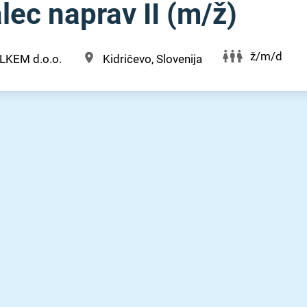
ec naprav II (m⁠/⁠ž)
ž/m/d
ILKEM d.o.o.
Kidričevo, Slovenija