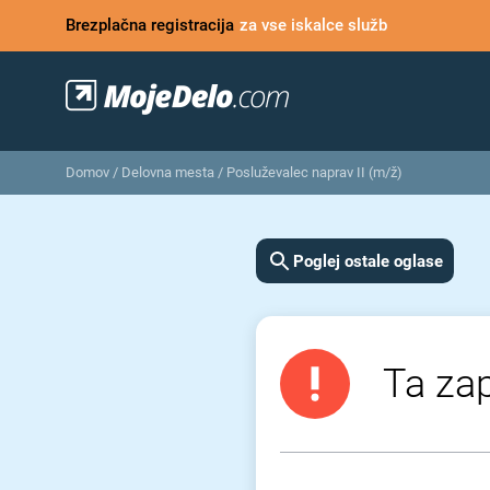
Brezplačna registracija
za vse iskalce služb
Domov
/
Delovna mesta
/
Posluževalec naprav II (m/ž)
Poglej ostale oglase
Ta zap