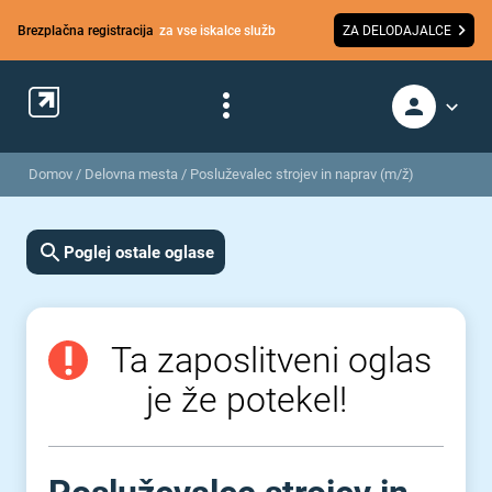
Brezplačna registracija
za vse iskalce služb
ZA DELODAJALCE
Domov
/
Delovna mesta
/
Posluževalec strojev in naprav (m/ž)
Poglej ostale oglase
Ta zaposlitveni oglas
je že potekel!