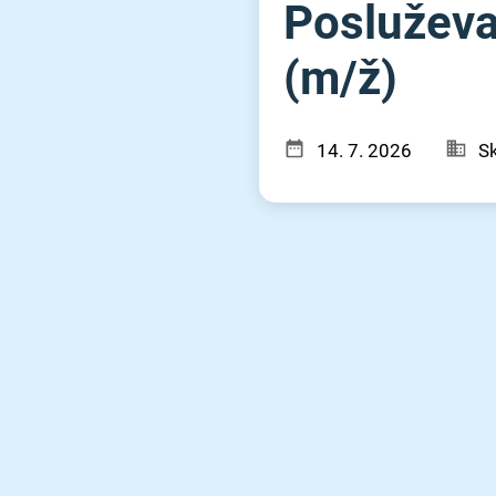
Posluževal
(m⁠/⁠ž)
14. 7. 2026
S