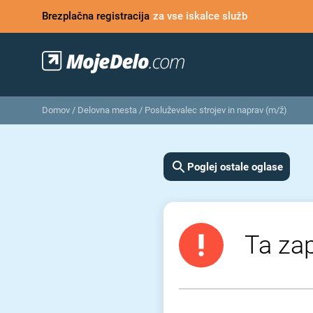
Brezplačna registracija
za vse iskalce služb
Domov
/
Delovna mesta
/
Posluževalec strojev in naprav (m/ž)
Poglej ostale oglase
Ta zap