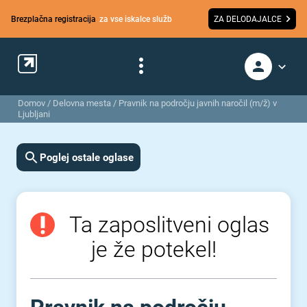
Brezplačna registracija
za vse iskalce služb
ZA DELODAJALCE
Domov
/
Delovna mesta
/
Pravnik na področju javnih naročil (m/ž) v
Ljubljani
Poglej ostale oglase
Ta zaposlitveni oglas
je že potekel!