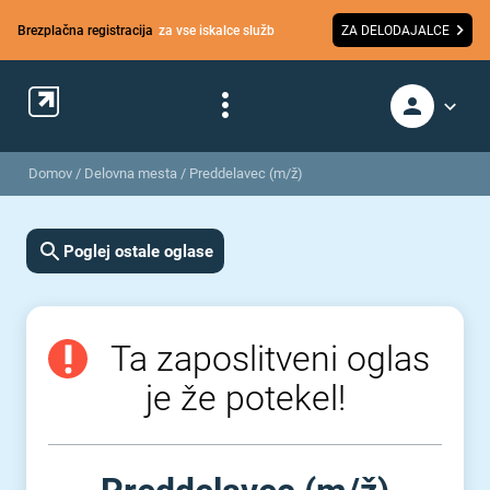
Brezplačna registracija
za vse iskalce služb
ZA DELODAJALCE
Domov
/
Delovna mesta
/
Preddelavec (m/ž)
Poglej ostale oglase
Ta zaposlitveni oglas
je že potekel!