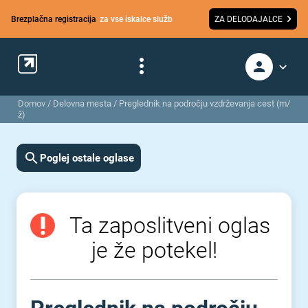
Brezplačna registracija
za vse iskalce služb
ZA DELODAJALCE
Domov
/
Delovna mesta
/
Preglednik na področju vzdrževanja cest (m/
ž)
Poglej ostale oglase
Ta zaposlitveni oglas
je že potekel!