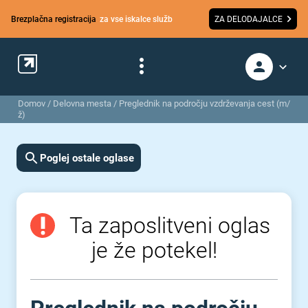
Brezplačna registracija
za vse iskalce služb
ZA DELODAJALCE
Domov
/
Delovna mesta
/
Preglednik na področju vzdrževanja cest (m/
ž)
Poglej ostale oglase
Ta zaposlitveni oglas
je že potekel!