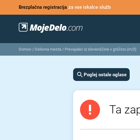
Brezplačna registracija
za vse iskalce služb
Domov
/
Delovna mesta
/
Prevajalec iz slovenščine v grščino (m/ž)
Poglej ostale oglase
Ta zap