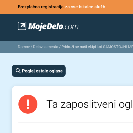
Brezplačna registracija
za vse iskalce služb
Domov
/
Delovna mesta
/
Pridruži se naši ekipi kot SAMOSTOJNI ME
Poglej ostale oglase
Ta zaposlitveni ogl