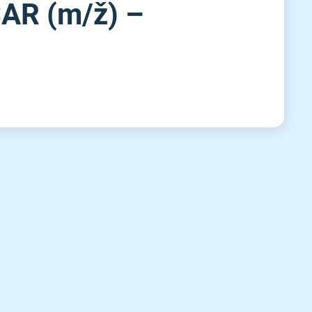
R (m⁠/⁠ž) –