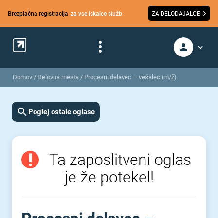
Brezplačna registracija
za vse iskalce služb
ZA DELODAJALCE
Domov
/
Delovna mesta
/
Procesni delavec – vešalec (m/ž)
Poglej ostale oglase
Ta zaposlitveni oglas
je že potekel!