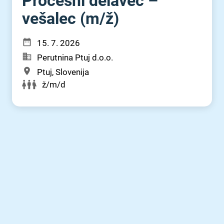
Procesni delavec –
vešalec (m⁠/⁠ž)
15. 7. 2026
Perutnina Ptuj d.o.o.
Ptuj, Slovenija
ž/m/d