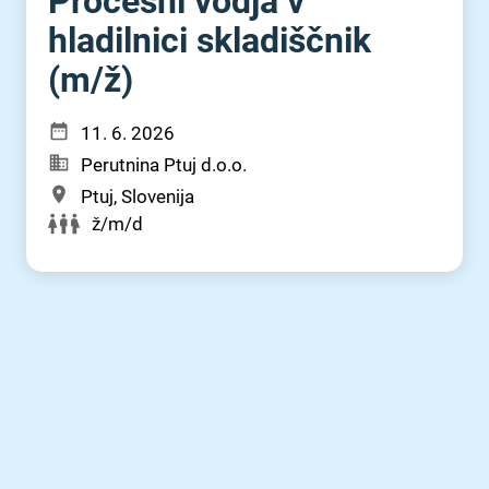
Procesni vodja v
hladilnici skladiščnik
(m⁠/⁠ž)
11. 6. 2026
Perutnina Ptuj d.o.o.
Ptuj, Slovenija
ž/m/d