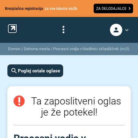
Brezplačna registracija
za vse iskalce služb
ZA DELODAJALCE
Domov
/
Delovna mesta
/
Procesni vodja v hladilnici skladiščnik (m/ž)
Poglej ostale oglase
Ta zaposlitveni oglas
je že potekel!