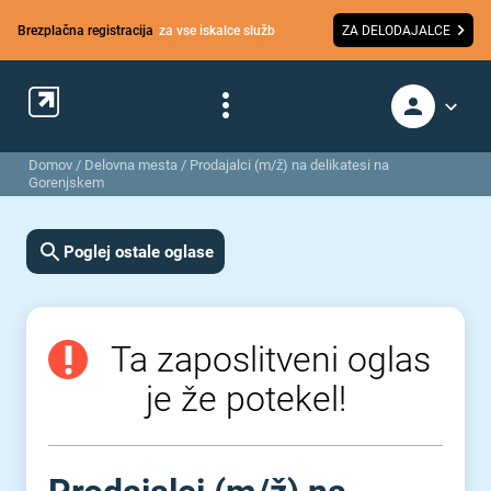
Brezplačna registracija
za vse iskalce služb
ZA DELODAJALCE
Domov
/
Delovna mesta
/
Prodajalci (m/ž) na delikatesi na
Gorenjskem
Poglej ostale oglase
Ta zaposlitveni oglas
je že potekel!