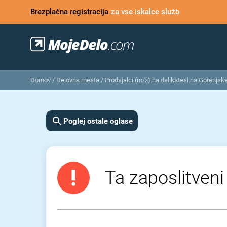
Brezplačna registracija
za vse iskalce služb
Domov
/
Delovna mesta
/
Prodajalci (m/ž) na delikatesi na Gorenjs
Poglej ostale oglase
Ta zaposlitveni