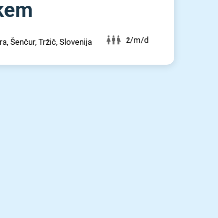
skem
ž/m/d
, Šenčur, Tržič, Slovenija