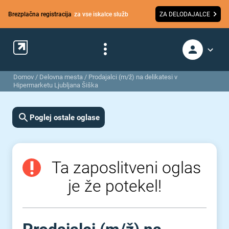
Brezplačna registracija
za vse iskalce služb
ZA DELODAJALCE
Domov
/
Delovna mesta
/
Prodajalci (m/ž) na delikatesi v
Hipermarketu Ljubljana Šiška
Poglej ostale oglase
Ta zaposlitveni oglas
je že potekel!