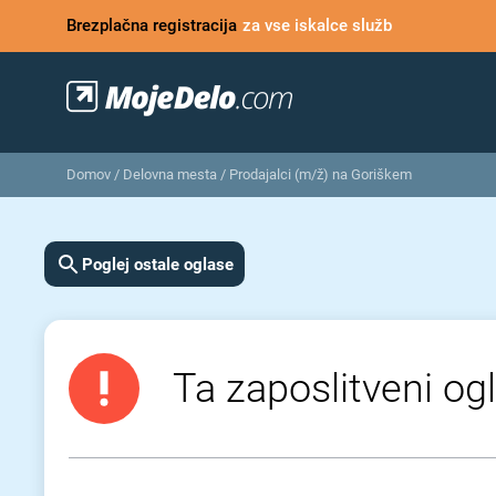
Brezplačna registracija
za vse iskalce služb
Domov
/
Delovna mesta
/
Prodajalci (m/ž) na Goriškem
Poglej ostale oglase
Ta zaposlitveni ogl