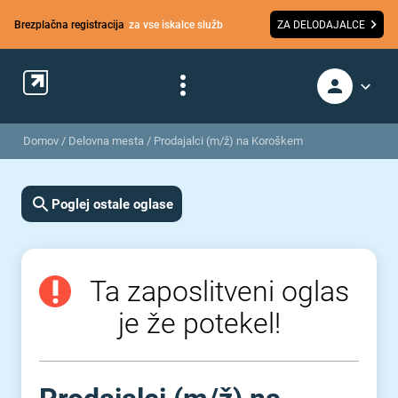
Brezplačna registracija
za vse iskalce služb
ZA DELODAJALCE
Domov
/
Delovna mesta
/
Prodajalci (m/ž) na Koroškem
Poglej ostale oglase
Ta zaposlitveni oglas
je že potekel!