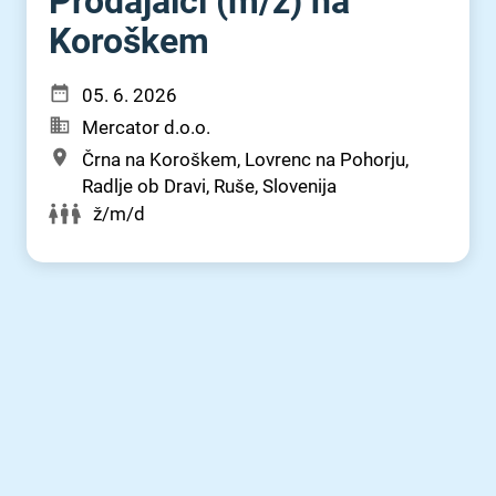
Prodajalci (m⁠/⁠ž) na
Koroškem
05. 6. 2026
Mercator d.o.o.
Črna na Koroškem, Lovrenc na Pohorju,
Radlje ob Dravi, Ruše, Slovenija
ž/m/d