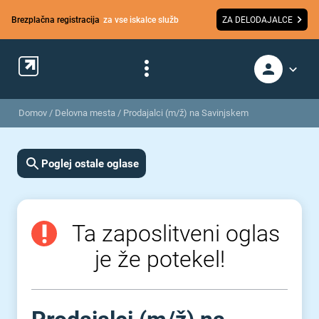
Brezplačna registracija
za vse iskalce služb
ZA DELODAJALCE
Domov
/
Delovna mesta
/
Prodajalci (m/ž) na Savinjskem
Poglej ostale oglase
Ta zaposlitveni oglas
je že potekel!