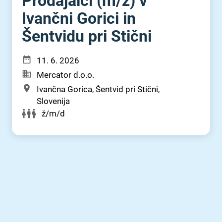
Prodajalci (m⁠/⁠ž) v
Ivančni Gorici in
Šentvidu pri Stični
11. 6. 2026
Mercator d.o.o.
Ivančna Gorica, Šentvid pri Stični,
Slovenija
ž/m/d