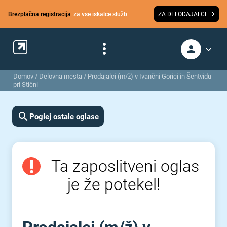
Brezplačna registracija
za vse iskalce služb
ZA DELODAJALCE
Domov
/
Delovna mesta
/
Prodajalci (m/ž) v Ivančni Gorici in Šentvidu
pri Stični
Poglej ostale oglase
Ta zaposlitveni oglas
je že potekel!