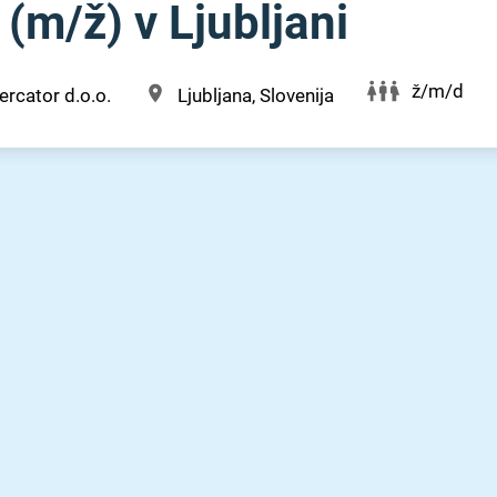
(m⁠/⁠ž) v Ljubljani
ž/m/d
rcator d.o.o.
Ljubljana, Slovenija