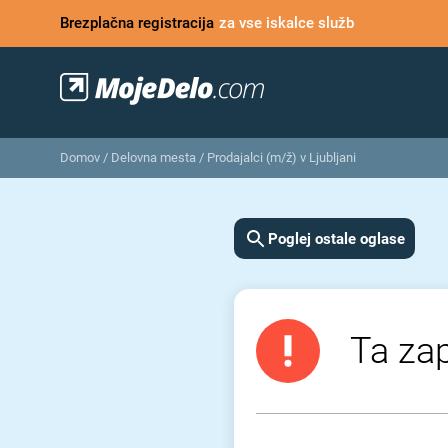
Brezplačna registracija
za vse iskalce služb
Domov
/
Delovna mesta
/
Prodajalci (m/ž) v Ljubljani
Poglej ostale oglase
Ta zap