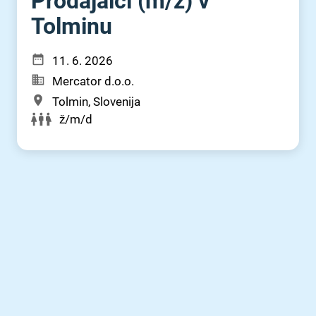
Prodajalci (m⁠/⁠ž) v
Tolminu
11. 6. 2026
Mercator d.o.o.
Tolmin, Slovenija
ž/m/d