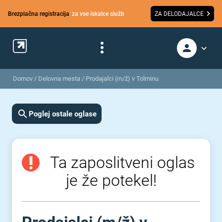
Brezplačna registracija
za vse iskalce služb
ZA DELODAJALCE
Domov
/
Delovna mesta
/
Prodajalci (m/ž) v Tolminu
Poglej ostale oglase
Ta zaposlitveni oglas
je že potekel!