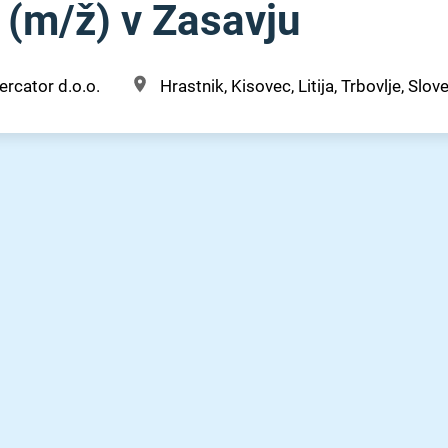
 (m⁠/⁠ž) v Zasavju
rcator d.o.o.
Hrastnik, Kisovec, Litija, Trbovlje, Slove