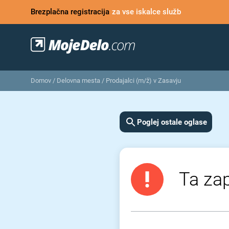
Brezplačna registracija
za vse iskalce služb
Domov
/
Delovna mesta
/
Prodajalci (m/ž) v Zasavju
Poglej ostale oglase
Ta zap