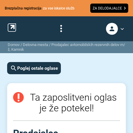
Brezplačna registracija
za vse iskalce služb
ZA DELODAJALCE
Domov
/
Delovna mesta
/
Prodajalec avtomobilskih rezervnih delov m/
ž, Kamnik
Poglej ostale oglase
Ta zaposlitveni oglas
je že potekel!