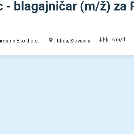
 - blagajničar (m⁠/⁠ž) za
ž/m/d
rospin Eko d.o.o.
Idrija, Slovenija