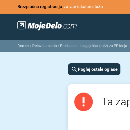
Brezplačna registracija
za vse iskalce služb
Domov
/
Delovna mesta
/
Prodajalec - blagajničar (m/ž) za PE Idrija
Poglej ostale oglase
Ta zap