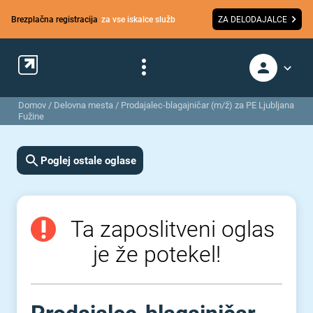
Brezplačna registracija
za vse iskalce služb
ZA DELODAJALCE
Domov
/
Delovna mesta
/
Prodajalec-blagajničar (m/ž) za PE Ljubljana
Fužine
Poglej ostale oglase
Ta zaposlitveni oglas
je že potekel!