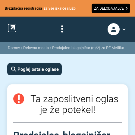
Brezplačna registracija
za vse iskalce služb
ZA DELODAJALCE
Domov
/
Delovna mesta
/
Prodajalec-blagajničar (m/ž) za PE Metlika
Poglej ostale oglase
Ta zaposlitveni oglas
je že potekel!