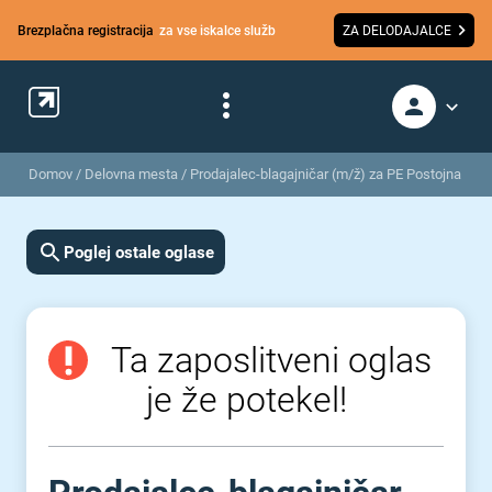
Brezplačna registracija
za vse iskalce služb
ZA DELODAJALCE
Domov
/
Delovna mesta
/
Prodajalec-blagajničar (m/ž) za PE Postojna
Poglej ostale oglase
Ta zaposlitveni oglas
je že potekel!