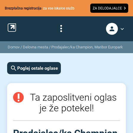
Brezplačna registracija
za vse iskalce služb
ZA DELODAJALCE
Domov
/
Delovna mesta
/
Prodajalec/ka Champion, Maribor Europark
Poglej ostale oglase
Ta zaposlitveni oglas
je že potekel!