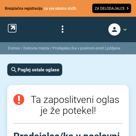
Brezplačna registracija
za vse iskalce služb
ZA DELODAJALCE
Domov
/
Delovna mesta
/
Prodajalec/ka v poslovni enoti Ljubljana
Poglej ostale oglase
Ta zaposlitveni oglas
je že potekel!