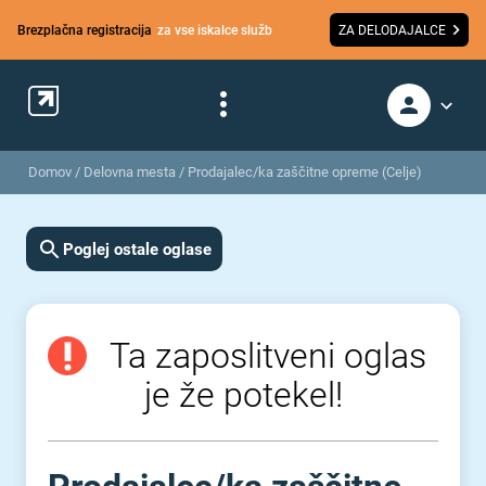
Brezplačna registracija
za vse iskalce služb
ZA DELODAJALCE
Domov
/
Delovna mesta
/
Prodajalec/ka zaščitne opreme (Celje)
Poglej ostale oglase
Ta zaposlitveni oglas
je že potekel!