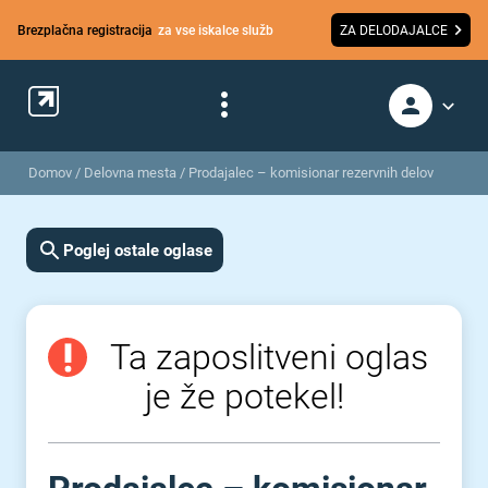
Brezplačna registracija
za vse iskalce služb
ZA DELODAJALCE
Domov
/
Delovna mesta
/
Prodajalec – komisionar rezervnih delov
Poglej ostale oglase
Ta zaposlitveni oglas
je že potekel!