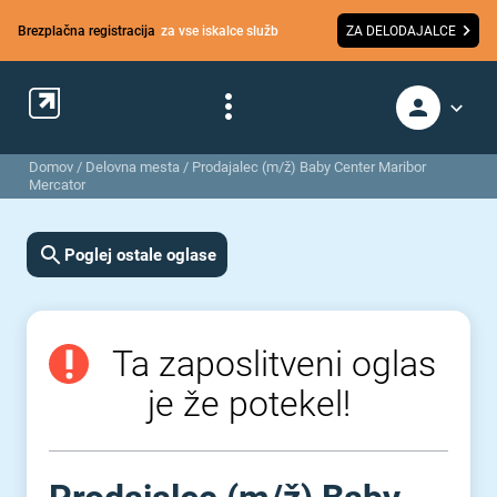
Brezplačna registracija
za vse iskalce služb
ZA DELODAJALCE
Domov
/
Delovna mesta
/
Prodajalec (m/ž) Baby Center Maribor
Mercator
Poglej ostale oglase
Ta zaposlitveni oglas
je že potekel!