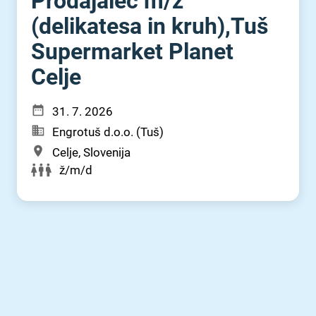
Prodajalec m⁠/⁠ž
(delikatesa in kruh),Tuš
Supermarket Planet
Celje
31. 7. 2026
Engrotuš d.o.o. (Tuš)
Celje, Slovenija
ž/m/d