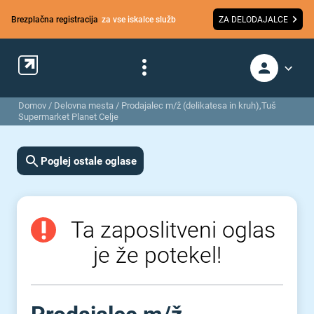
Brezplačna registracija
za vse iskalce služb
ZA DELODAJALCE
Domov
/
Delovna mesta
/
Prodajalec m/ž (delikatesa in kruh),Tuš
Supermarket Planet Celje
Poglej ostale oglase
Ta zaposlitveni oglas
je že potekel!